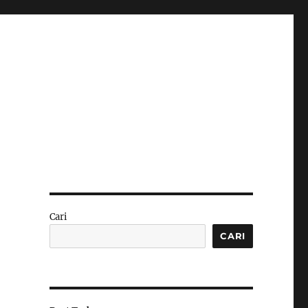
Cari
CARI