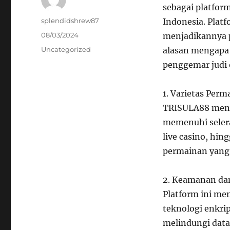
sebagai platfor
Author
splendidshrew87
Indonesia. Plat
Posted
08/03/2024
menjadikannya p
on
Categories
Uncategorized
alasan mengapa 
penggemar judi 
1. Varietas Per
TRISULA88 menye
memenuhi selera
live casino, hi
permainan yang 
2. Keamanan da
Platform ini m
teknologi enkri
melindungi data