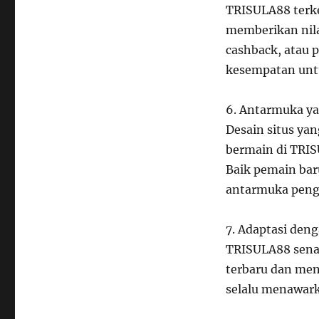
TRISULA88 terk
memberikan nila
cashback, atau 
kesempatan unt
6. Antarmuka y
Desain situs ya
bermain di TRI
Baik pemain ba
antarmuka pengg
7. Adaptasi den
TRISULA88 sena
terbaru dan men
selalu menawark