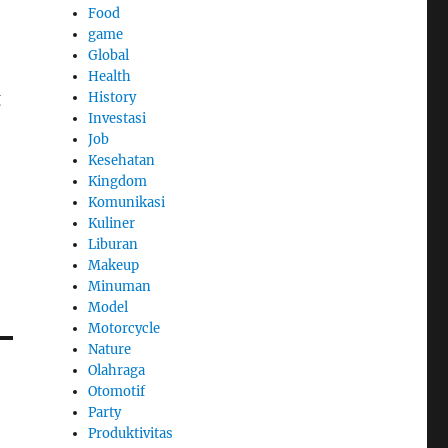
Food
game
Global
Health
g
History
Investasi
Job
Kesehatan
Kingdom
Komunikasi
Kuliner
Liburan
Makeup
Minuman
Model
Motorcycle
Nature
Olahraga
Otomotif
Party
Produktivitas