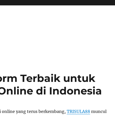
orm Terbaik untuk
nline di Indonesia
i online yang terus berkembang,
TRISULA88
muncul