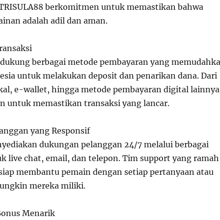
an TRISULA88 berkomitmen untuk memastikan bahwa
ainan adalah adil dan aman.
ransaksi
dukung berbagai metode pembayaran yang memudahk
esia untuk melakukan deposit dan penarikan dana. Dari
kal, e-wallet, hingga metode pembayaran digital lainnya
n untuk memastikan transaksi yang lancar.
anggan yang Responsif
nyediakan dukungan pelanggan 24/7 melalui berbagai
k live chat, email, dan telepon. Tim support yang ramah
 siap membantu pemain dengan setiap pertanyaan atau
ngkin mereka miliki.
Bonus Menarik