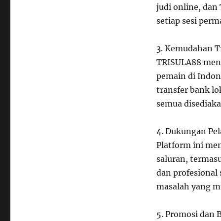
judi online, d
setiap sesi perm
3. Kemudahan T
TRISULA88 men
pemain di Indon
transfer bank lo
semua disediaka
4. Dukungan Pel
Platform ini me
saluran, termasu
dan profesional
masalah yang mu
5. Promosi dan 