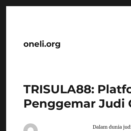
oneli.org
TRISULA88: Platf
Penggemar Judi O
Dalam dunia jud