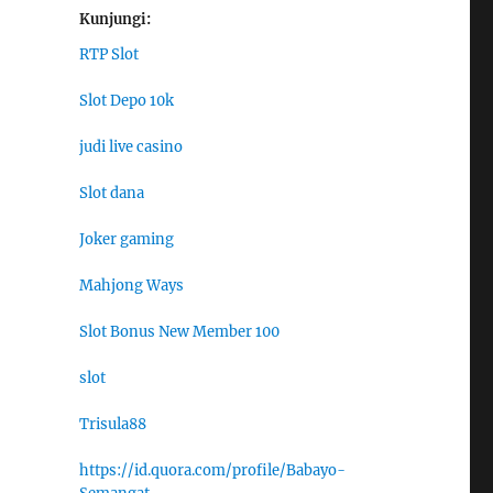
Kunjungi:
RTP Slot
Slot Depo 10k
judi live casino
Slot dana
Joker gaming
Mahjong Ways
Slot Bonus New Member 100
slot
Trisula88
https://id.quora.com/profile/Babayo-