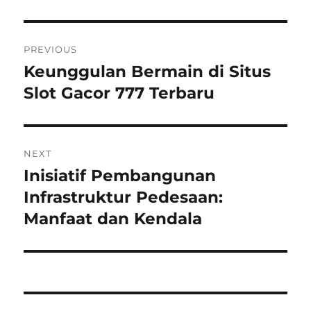
Navigasi
PREVIOUS
pos
Keunggulan Bermain di Situs
Previous
post:
Slot Gacor 777 Terbaru
NEXT
Inisiatif Pembangunan
Next
post:
Infrastruktur Pedesaan:
Manfaat dan Kendala