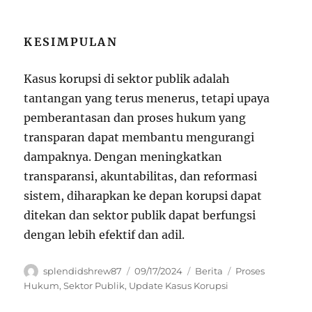
KESIMPULAN
Kasus korupsi di sektor publik adalah
tantangan yang terus menerus, tetapi upaya
pemberantasan dan proses hukum yang
transparan dapat membantu mengurangi
dampaknya. Dengan meningkatkan
transparansi, akuntabilitas, dan reformasi
sistem, diharapkan ke depan korupsi dapat
ditekan dan sektor publik dapat berfungsi
dengan lebih efektif dan adil.
Author
Posted
Categories
Tags
splendidshrew87
09/17/2024
Berita
Proses
on
Hukum
,
Sektor Publik
,
Update Kasus Korupsi