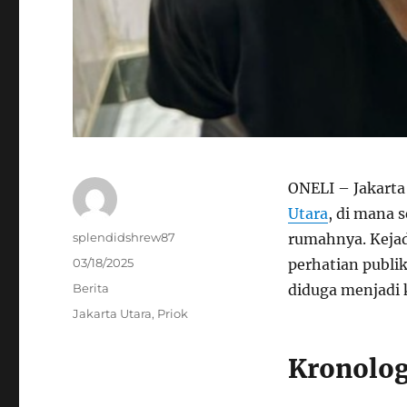
ONELI – Jakarta
Utara
, di mana 
Author
splendidshrew87
rumahnya. Keja
Posted
03/18/2025
perhatian publi
on
Categories
Berita
diduga menjadi
Tags
Jakarta Utara
,
Priok
Kronolo