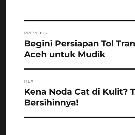
Navigasi
PREVIOUS
pos
Begini Persiapan Tol Tr
Previous
post:
Aceh untuk Mudik
NEXT
Kena Noda Cat di Kulit? 
Next
post:
Bersihinnya!