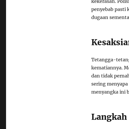
kekerasan. Poli
penyebab pasti k
dugaan sementar
Kesaksia
Tetangga-tetan
kematiannya. M
dan tidak perna
sering menyapa 
menyangka ini bi
Langkah 