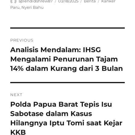
Author
Posted
Categories
Tags
splendidshrew87
03/18/2025
Berita
Kanker
on
Paru
,
Nyeri Bahu
Navigasi
PREVIOUS
pos
Analisis Mendalam: IHSG
Previous
post:
Mengalami Penurunan Tajam
14% dalam Kurang dari 3 Bulan
NEXT
Polda Papua Barat Tepis Isu
Next
post:
Sabotase dalam Kasus
Hilangnya Iptu Tomi saat Kejar
KKB