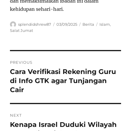
dan memaksimalkan ibadah ini dalam
kehidupan sehari-hari.
Author
Posted
Categories
Tags
splendidshrew87
03/09/2025
Berita
Islam
,
on
Salat Jumat
Navigasi
PREVIOUS
pos
Cara Verifikasi Rekening Guru
Previous
post:
di Info GTK agar Tunjangan
Cair
NEXT
Kenapa Israel Duduki Wilayah
Next