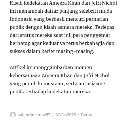
Kisah kedekatan Ameera Khan dan Jefri Nichol
ini menambah daftar panjang selebriti muda
Indonesia yang berhasil mencuri perhatian
publik dengan kisah asmara mereka. Terlepas
dari status mereka saat ini, para penggemar
berharap agar keduanya terus berbahagia dan
sukses dalam karier masing-masing.
Artikel ini menggambarkan momen
kebersamaan Ameera Khan dan Jefri Nichol
yang penuh kemesraan, serta antusiasme
publik terhadap kedekatan mereka.
Author
Posted
Categories
splendidshrew87
02/24/2025
Berita
on