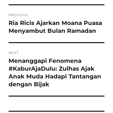
Navigasi
PREVIOUS
pos
Ria Ricis Ajarkan Moana Puasa
Previous
post:
Menyambut Bulan Ramadan
NEXT
Menanggapi Fenomena
Next
post:
#KaburAjaDulu: Zulhas Ajak
Anak Muda Hadapi Tantangan
dengan Bijak