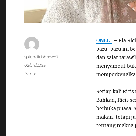
ONELI
–
Ria Ric
baru-baru ini b
Author
splendidshrew87
dan salat taraw
Posted
02/24/2025
menyambut bula
on
Categories
Berita
memperkenalkan 
Setiap kali Ric
Bahkan, Ricis s
berbuka puasa. 
makan, tetapi j
tentang makna 