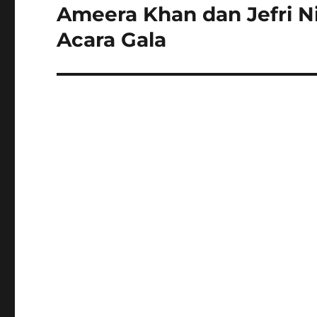
Ameera Khan dan Jefri N
Next
post:
Acara Gala