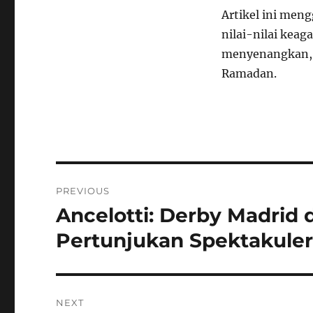
Artikel ini me
nilai-nilai kea
menyenangkan, 
Ramadan.
Navigasi
PREVIOUS
pos
Ancelotti: Derby Madrid 
Previous
post:
Pertunjukan Spektakule
NEXT