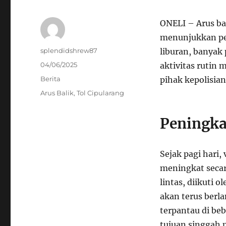
ONELI – Arus bal
menunjukkan pe
Author
splendidshrew87
liburan, banyak
Posted
04/06/2025
aktivitas rutin 
on
Categories
Berita
pihak kepolisian
Tags
Arus Balik
,
Tol Cipularang
Peningka
Sejak pagi hari,
meningkat secar
lintas, diikuti o
akan terus berl
terpantau di beb
tujuan singgah 