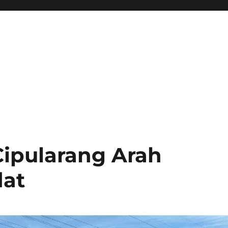
 Cipularang Arah
dat