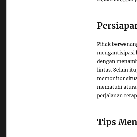
Persiapa
Pihak berwenang
mengantisipasi 
dengan menamba
lintas. Selain i
memonitor situa
mematuhi aturan
perjalanan teta
Tips Men