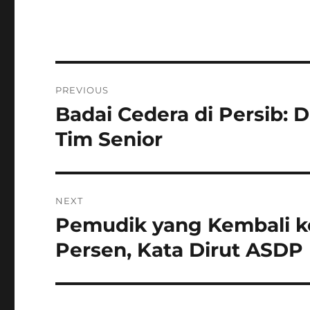
Navigasi
PREVIOUS
pos
Badai Cedera di Persib:
Previous
post:
Tim Senior
NEXT
Pemudik yang Kembali k
Next
post:
Persen, Kata Dirut ASDP