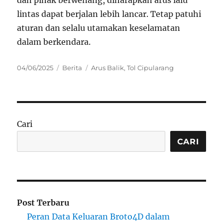
dan pihak berwenang, diharapkan arus lalu
lintas dapat berjalan lebih lancar. Tetap patuhi
aturan dan selalu utamakan keselamatan
dalam berkendara.
Posted
Categories
Tags
04/06/2025
Berita
Arus Balik
,
Tol Cipularang
on
Cari
CARI
Post Terbaru
Peran Data Keluaran Broto4D dalam