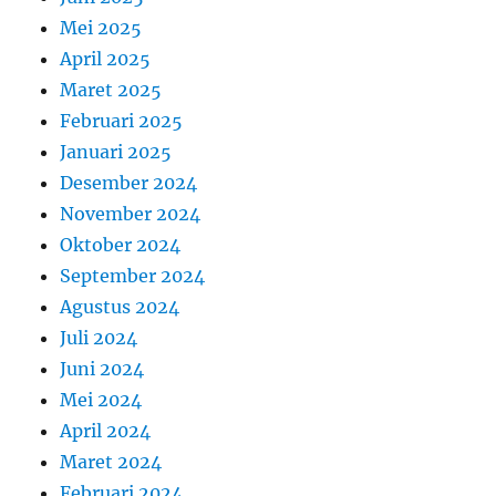
Mei 2025
April 2025
Maret 2025
Februari 2025
Januari 2025
Desember 2024
November 2024
Oktober 2024
September 2024
Agustus 2024
Juli 2024
Juni 2024
Mei 2024
April 2024
Maret 2024
Februari 2024