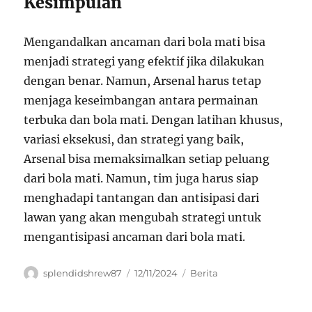
Kesimpulan
Mengandalkan ancaman dari bola mati bisa
menjadi strategi yang efektif jika dilakukan
dengan benar. Namun, Arsenal harus tetap
menjaga keseimbangan antara permainan
terbuka dan bola mati. Dengan latihan khusus,
variasi eksekusi, dan strategi yang baik,
Arsenal bisa memaksimalkan setiap peluang
dari bola mati. Namun, tim juga harus siap
menghadapi tantangan dan antisipasi dari
lawan yang akan mengubah strategi untuk
mengantisipasi ancaman dari bola mati.
Author
Posted
Categories
splendidshrew87
12/11/2024
Berita
on