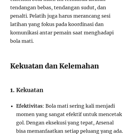
tendangan bebas, tendangan sudut, dan
penalti. Pelatih juga harus merancang sesi
latihan yang fokus pada koordinasi dan
komunikasi antar pemain saat menghadapi
bola mati.
Kekuatan dan Kelemahan
1.
Kekuatan
Efektivitas
: Bola mati sering kali menjadi
momen yang sangat efektif untuk mencetak
gol. Dengan eksekusi yang tepat, Arsenal
bisa memanfaatkan setiap peluang yang ada.