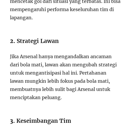
mencetak gol dari situasi yang terbatas. Ini bisa
mempengaruhi performa keseluruhan tim di
lapangan.
2.
Strategi Lawan
Jika Arsenal hanya mengandalkan ancaman
dari bola mati, lawan akan mengubah strategi
untuk mengantisipasi hal ini. Pertahanan
lawan mungkin lebih fokus pada bola mati,
membuatnya lebih sulit bagi Arsenal untuk
menciptakan peluang.
3.
Keseimbangan Tim