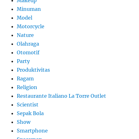
Makeup
Minuman
Model
Motorcycle
Nature
Olahraga
Otomotif
Party
Produktivitas
Ragam
Religion
Restaurante Italiano La Torre Outlet
Scientist
Sepak Bola
Show
Smartphone