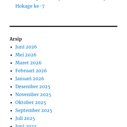
Hokage ke-7
Arsip
Juni 2026
Mei 2026
Maret 2026
Februari 2026
Januari 2026
Desember 2025
November 2025
Oktober 2025
September 2025
Juli 2025
Juni 2025