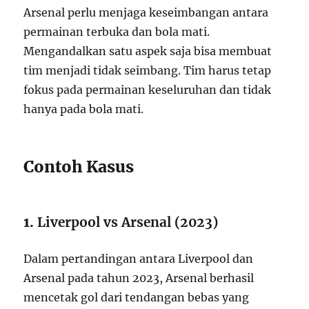
Arsenal perlu menjaga keseimbangan antara
permainan terbuka dan bola mati.
Mengandalkan satu aspek saja bisa membuat
tim menjadi tidak seimbang. Tim harus tetap
fokus pada permainan keseluruhan dan tidak
hanya pada bola mati.
Contoh Kasus
1.
Liverpool vs Arsenal (2023)
Dalam pertandingan antara Liverpool dan
Arsenal pada tahun 2023, Arsenal berhasil
mencetak gol dari tendangan bebas yang