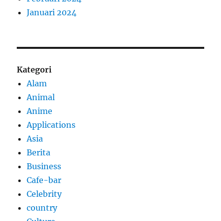
Januari 2024
Kategori
Alam
Animal
Anime
Applications
Asia
Berita
Business
Cafe-bar
Celebrity
country