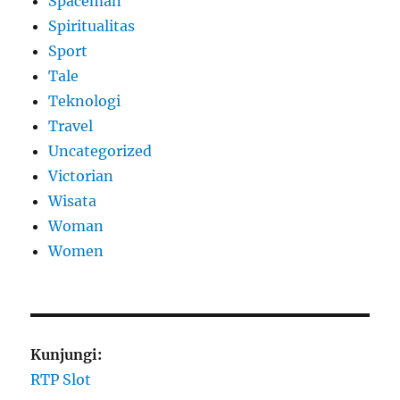
Spaceman
Spiritualitas
Sport
Tale
Teknologi
Travel
Uncategorized
Victorian
Wisata
Woman
Women
Kunjungi:
RTP Slot