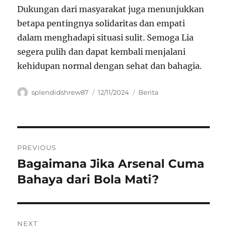
Dukungan dari masyarakat juga menunjukkan
betapa pentingnya solidaritas dan empati
dalam menghadapi situasi sulit. Semoga Lia
segera pulih dan dapat kembali menjalani
kehidupan normal dengan sehat dan bahagia.
Author
Posted
Categories
splendidshrew87
12/11/2024
Berita
on
Navigasi
PREVIOUS
pos
Bagaimana Jika Arsenal Cuma
Previous
post:
Bahaya dari Bola Mati?
NEXT