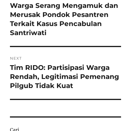
pos
Warga Serang Mengamuk dan
Previous
post:
Merusak Pondok Pesantren
Terkait Kasus Pencabulan
Santriwati
NEXT
Tim RIDO: Partisipasi Warga
Next
post:
Rendah, Legitimasi Pemenang
Pilgub Tidak Kuat
Cari