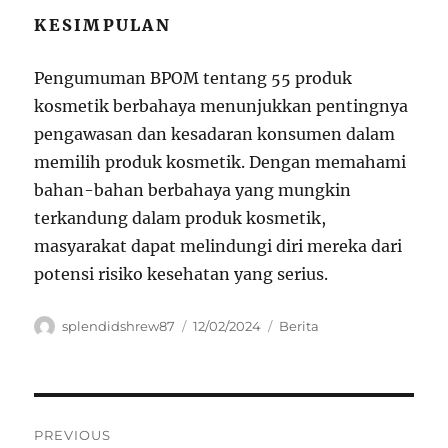
KESIMPULAN
Pengumuman BPOM tentang 55 produk
kosmetik berbahaya menunjukkan pentingnya
pengawasan dan kesadaran konsumen dalam
memilih produk kosmetik. Dengan memahami
bahan-bahan berbahaya yang mungkin
terkandung dalam produk kosmetik,
masyarakat dapat melindungi diri mereka dari
potensi risiko kesehatan yang serius.
Author
Posted
Categories
splendidshrew87
12/02/2024
Berita
on
Navigasi
PREVIOUS