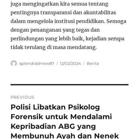
juga mengingatkan kita semua tentang
pentingnya transparansi dan akuntabilitas
dalam mengelola institusi pendidikan. Semoga
dengan penanganan yang tegas dan
perlindungan yang lebih baik, kejadian serupa
tidak terulang di masa mendatang.
Author
Posted
Categories
splendidshrew87
12/02/2024
Berita
on
Navigasi
PREVIOUS
pos
Polisi Libatkan Psikolog
Previous
post:
Forensik untuk Mendalami
Kepribadian ABG yang
Membunuh Ayah dan Nenek