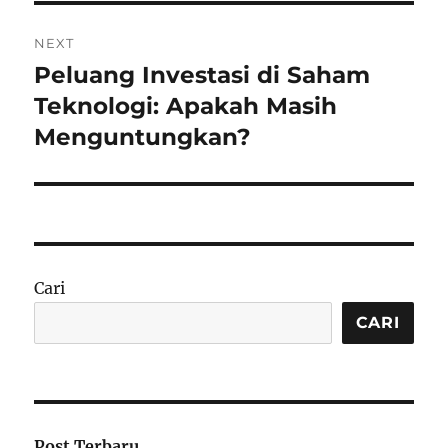
NEXT
Peluang Investasi di Saham
Next
post:
Teknologi: Apakah Masih
Menguntungkan?
Cari
CARI
Post Terbaru