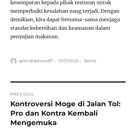
kesempatan kepada pihak restoran untuk
memperbaiki kesalahan yang terjadi. Dengan
demikian, kita dapat bersama-sama menjaga
standar kebersihan dan keamanan dalam
penyajian makanan.
Author
Posted
Categories
splendidshrew87
01/27/2025
Berita
on
Navigasi
PREVIOUS
pos
Kontroversi Moge di Jalan Tol:
Previous
post:
Pro dan Kontra Kembali
Mengemuka