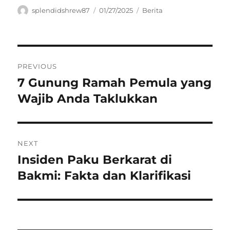
Author
Posted
Categories
splendidshrew87
01/27/2025
Berita
on
Navigasi
PREVIOUS
pos
7 Gunung Ramah Pemula yang
Previous
post:
Wajib Anda Taklukkan
NEXT
Insiden Paku Berkarat di
Next
post:
Bakmi: Fakta dan Klarifikasi