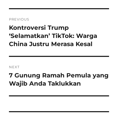
Navigasi
PREVIOUS
pos
Kontroversi Trump
Previous
post:
‘Selamatkan’ TikTok: Warga
China Justru Merasa Kesal
NEXT
7 Gunung Ramah Pemula yang
Next
post:
Wajib Anda Taklukkan