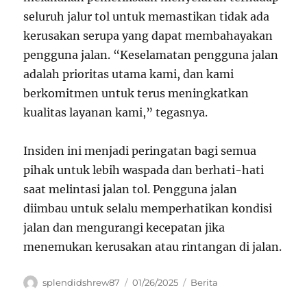
seluruh jalur tol untuk memastikan tidak ada
kerusakan serupa yang dapat membahayakan
pengguna jalan. “Keselamatan pengguna jalan
adalah prioritas utama kami, dan kami
berkomitmen untuk terus meningkatkan
kualitas layanan kami,” tegasnya.
Insiden ini menjadi peringatan bagi semua
pihak untuk lebih waspada dan berhati-hati
saat melintasi jalan tol. Pengguna jalan
diimbau untuk selalu memperhatikan kondisi
jalan dan mengurangi kecepatan jika
menemukan kerusakan atau rintangan di jalan.
Author
Posted
Categories
splendidshrew87
01/26/2025
Berita
on