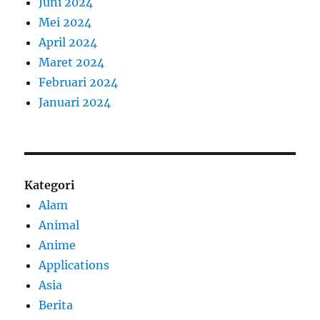
Juni 2024
Mei 2024
April 2024
Maret 2024
Februari 2024
Januari 2024
Kategori
Alam
Animal
Anime
Applications
Asia
Berita