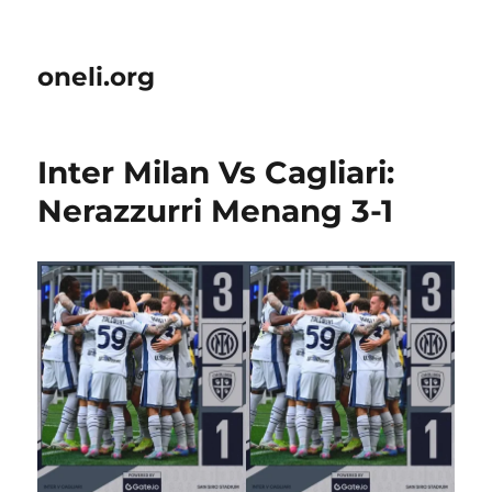
oneli.org
Inter Milan Vs Cagliari:
Nerazzurri Menang 3-1