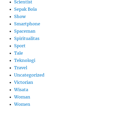
Scientist
Sepak Bola
Show
Smartphone
Spaceman
Spiritualitas
Sport
Tale
Teknologi
Travel
Uncategorized
Victorian
Wisata
Woman
Women