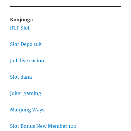
Kunjungi:
RTP Slot
Slot Depo 10k
judi live casino
Slot dana
Joker gaming
Mahjong Ways
Slot Bonus New Member 100