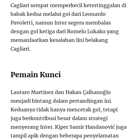
Cagliari sempat memperkecil ketertinggalan di
babak kedua melalui gol dari Leonardo
Pavoletti, namun Inter segera membalas
dengan gol ketiga dari Romelu Lukaku yang
memanfaatkan kesalahan lini belakang
Cagliari.
Pemain Kunci
Lautaro Martinez dan Hakan Çalhanoğlu
menjadi bintang dalam pertandingan ini.
Keduanya tidak hanya mencetak gol, tetapi
juga berkontribusi besar dalam strategi
menyerang Inter. Kiper Samir Handanović juga
tampil apik dengan beberapa penyelamatan