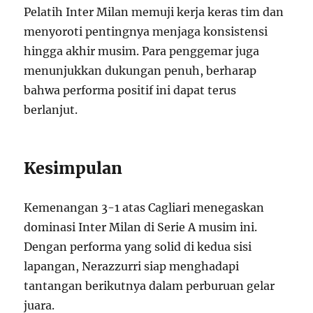
Pelatih Inter Milan memuji kerja keras tim dan
menyoroti pentingnya menjaga konsistensi
hingga akhir musim. Para penggemar juga
menunjukkan dukungan penuh, berharap
bahwa performa positif ini dapat terus
berlanjut.
Kesimpulan
Kemenangan 3-1 atas Cagliari menegaskan
dominasi Inter Milan di Serie A musim ini.
Dengan performa yang solid di kedua sisi
lapangan, Nerazzurri siap menghadapi
tantangan berikutnya dalam perburuan gelar
juara.