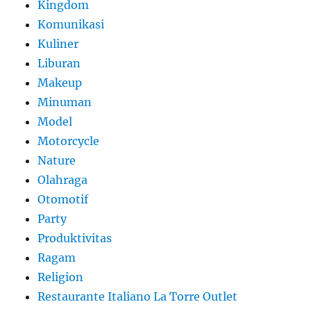
Kingdom
Komunikasi
Kuliner
Liburan
Makeup
Minuman
Model
Motorcycle
Nature
Olahraga
Otomotif
Party
Produktivitas
Ragam
Religion
Restaurante Italiano La Torre Outlet