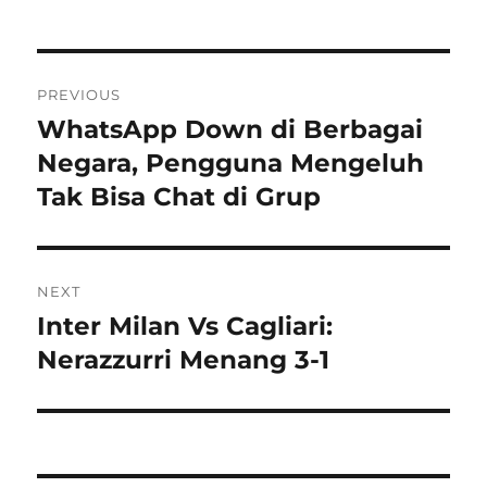
Navigasi
PREVIOUS
pos
WhatsApp Down di Berbagai
Previous
post:
Negara, Pengguna Mengeluh
Tak Bisa Chat di Grup
NEXT
Inter Milan Vs Cagliari:
Next
post:
Nerazzurri Menang 3-1