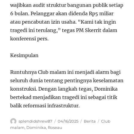
wajibkan audit struktur bangunan publik setiap
6 bulan. Pelanggar akan didenda Rp5 miliar
atau pencabutan izin usaha. “Kami tak ingin
tragedi ini terulang,” tegas PM Skerrit dalam
konferensi pers.
Kesimpulan
Runtuhnya Club malam ini menjadi alarm bagi
seluruh dunia tentang pentingnya keselamatan
konstruksi. Dengan langkah tegas, Dominika
bertekad menjadikan tragedi ini sebagai titik
balik reformasi infrastruktur.
Author
Posted
Categories
Tags
splendidshrew87
04/16/2025
Berita
Club
on
malam
,
Dominika
,
Roseau