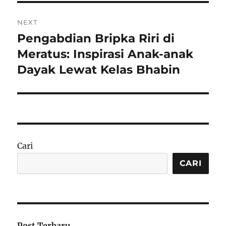
NEXT
Pengabdian Bripka Riri di
Next
post:
Meratus: Inspirasi Anak-anak
Dayak Lewat Kelas Bhabin
Cari
CARI
Post Terbaru