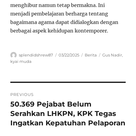
menghibur namun tetap bermakna. Ini
menjadi pembelajaran berharga tentang
bagaimana agama dapat didialogkan dengan
berbagai aspek kehidupan kontemporer.
Author
Posted
Categories
Tags
splendidshrew87
03/22/2025
Berita
Gus Nadir
,
on
kyai muda
Navigasi
PREVIOUS
pos
50.369 Pejabat Belum
Previous
post:
Serahkan LHKPN, KPK Tegas
Ingatkan Kepatuhan Pelaporan