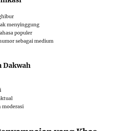
ghibur
idak menyinggung
hasa populer
humor sebagai medium
n Dakwah
i
ktual
 moderasi