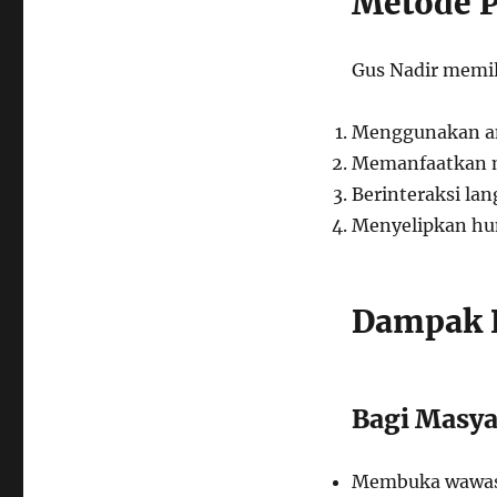
Metode 
Gus Nadir memil
Menggunakan an
Memanfaatkan m
Berinteraksi la
Menyelipkan hum
Dampak P
Bagi Masya
Membuka wawas