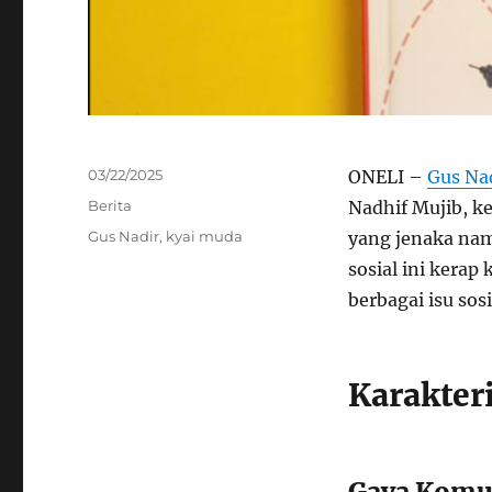
Posted
03/22/2025
ONELI –
Gus Na
on
Categories
Berita
Nadhif Mujib, k
Tags
Gus Nadir
,
kyai muda
yang jenaka nam
sosial ini kera
berbagai isu so
Karakter
Gaya Komu