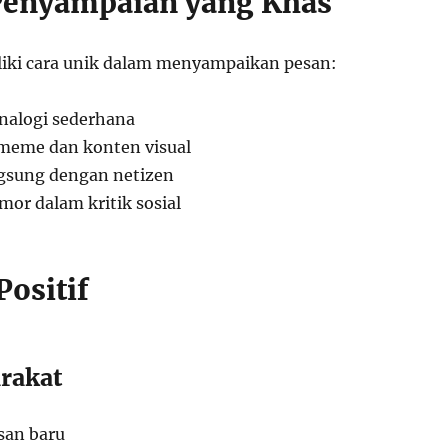
Penyampaian yang Khas
iki cara unik dalam menyampaikan pesan:
alogi sederhana
eme dan konten visual
ngsung dengan netizen
or dalam kritik sosial
ositif
rakat
an baru