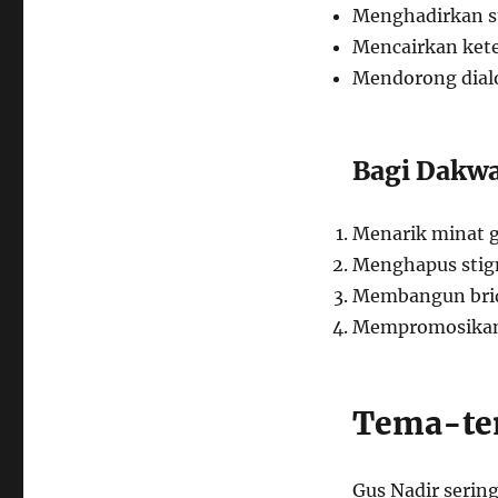
Menghadirkan su
Mencairkan kete
Mendorong dialo
Bagi Dakw
Menarik minat 
Menghapus stig
Membangun brid
Mempromosikan
Tema-te
Gus Nadir sering