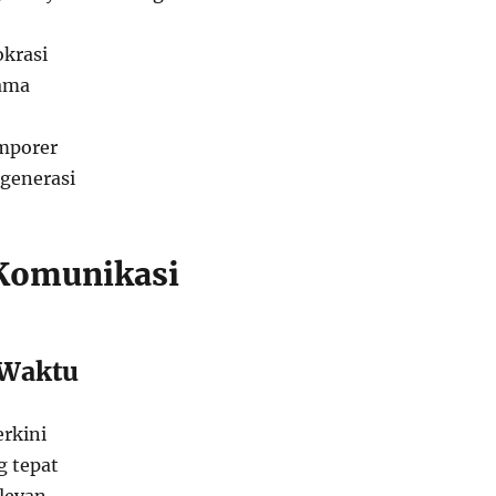
okrasi
gama
emporer
generasi
 Komunikasi
 Waktu
erkini
 tepat