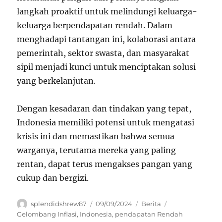
langkah proaktif untuk melindungi keluarga-
keluarga berpendapatan rendah. Dalam
menghadapi tantangan ini, kolaborasi antara
pemerintah, sektor swasta, dan masyarakat
sipil menjadi kunci untuk menciptakan solusi
yang berkelanjutan.
Dengan kesadaran dan tindakan yang tepat,
Indonesia memiliki potensi untuk mengatasi
krisis ini dan memastikan bahwa semua
warganya, terutama mereka yang paling
rentan, dapat terus mengakses pangan yang
cukup dan bergizi.
Author
Posted
Categories
Tags
splendidshrew87
09/09/2024
Berita
on
Gelombang Inflasi
,
Indonesia
,
pendapatan Rendah