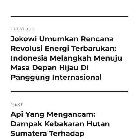
Navigasi
PREVIOUS
pos
Jokowi Umumkan Rencana
Previous
post:
Revolusi Energi Terbarukan:
Indonesia Melangkah Menuju
Masa Depan Hijau Di
Panggung Internasional
NEXT
Api Yang Mengancam:
Next
post:
Dampak Kebakaran Hutan
Sumatera Terhadap