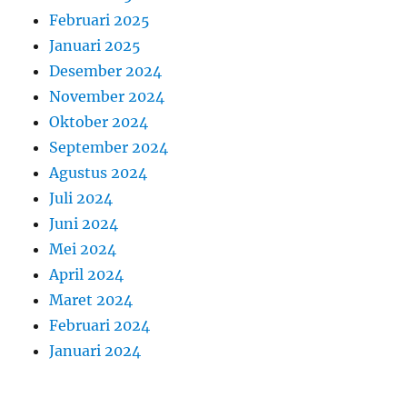
Februari 2025
Januari 2025
Desember 2024
November 2024
Oktober 2024
September 2024
Agustus 2024
Juli 2024
Juni 2024
Mei 2024
April 2024
Maret 2024
Februari 2024
Januari 2024