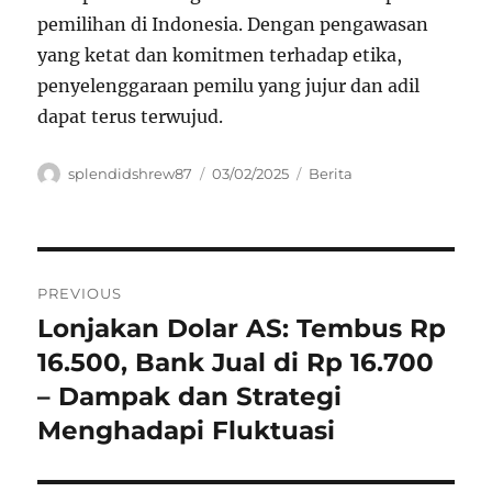
pemilihan di Indonesia. Dengan pengawasan
yang ketat dan komitmen terhadap etika,
penyelenggaraan pemilu yang jujur dan adil
dapat terus terwujud.
Author
Posted
Categories
splendidshrew87
03/02/2025
Berita
on
Navigasi
PREVIOUS
pos
Lonjakan Dolar AS: Tembus Rp
Previous
post:
16.500, Bank Jual di Rp 16.700
– Dampak dan Strategi
Menghadapi Fluktuasi