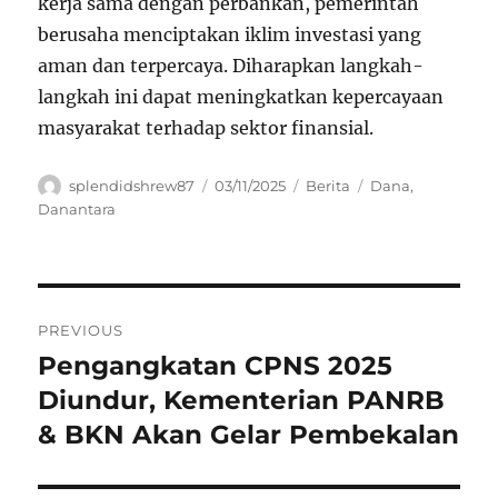
kerja sama dengan perbankan, pemerintah
berusaha menciptakan iklim investasi yang
aman dan terpercaya. Diharapkan langkah-
langkah ini dapat meningkatkan kepercayaan
masyarakat terhadap sektor finansial.
Author
Posted
Categories
Tags
splendidshrew87
03/11/2025
Berita
Dana
,
on
Danantara
Navigasi
PREVIOUS
pos
Pengangkatan CPNS 2025
Previous
post:
Diundur, Kementerian PANRB
& BKN Akan Gelar Pembekalan