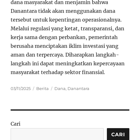
dana masyarakat dan menjamin bahwa
Danantara tidak akan menggunakan dana
tersebut untuk kepentingan operasionalnya.
Melalui regulasi yang ketat, transparansi, dan
kerja sama dengan perbankan, pemerintah
berusaha menciptakan iklim investasi yang
aman dan terpercaya. Diharapkan langkah-
langkah ini dapat meningkatkan kepercayaan
masyarakat terhadap sektor finansial.
Posted
Categories
Tags
03/11/2025
Berita
Dana
,
Danantara
on
Cari
CARI