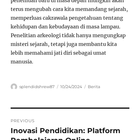
penemuan baru di masa depan mungkin akan
terus mengubah cara kita memandang sejarah,
memperluas cakrawala pengetahuan tentang
kehidupan dan kebudayaan di masa lampau.
Penelitian arkeologi tidak hanya mengungkap
misteri sejarah, tetapi juga membantu kita
lebih memahami jati diri sebagai umat
manusia.
Author
Posted
Categories
splendidshrew87
10/24/2024
Berita
on
Navigasi
PREVIOUS
pos
Inovasi Pendidikan: Platform
Previous
post: