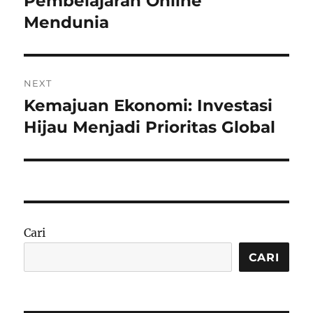
Pembelajaran Online
Mendunia
NEXT
Kemajuan Ekonomi: Investasi
Next
post:
Hijau Menjadi Prioritas Global
Cari
CARI