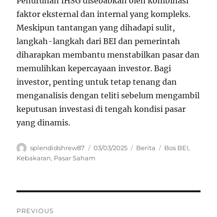
Penurunan IHSG disebabkan oleh kombinasi
faktor eksternal dan internal yang kompleks.
Meskipun tantangan yang dihadapi sulit,
langkah-langkah dari BEI dan pemerintah
diharapkan membantu menstabilkan pasar dan
memulihkan kepercayaan investor. Bagi
investor, penting untuk tetap tenang dan
menganalisis dengan teliti sebelum mengambil
keputusan investasi di tengah kondisi pasar
yang dinamis.
Author
Posted
Categories
Tags
splendidshrew87
03/03/2025
Berita
Bos BEI
,
on
Kebakaran
,
Pasar Saham
Navigasi
PREVIOUS