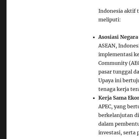
Indonesia aktif 
meliputi:
Asosiasi Negar
ASEAN, Indones
implementasi ke
Community (AEC)
pasar tunggal da
Upaya ini bertuj
tenaga kerja ter
Kerja Sama Eko
APEC, yang ber
berkelanjutan di
dalam pembentu
investasi, sert