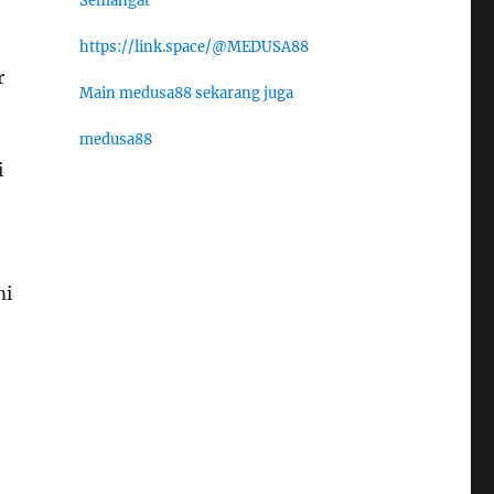
Semangat
https://link.space/@MEDUSA88
r
Main medusa88 sekarang juga
medusa88
i
mi