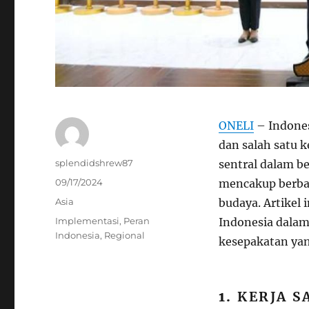
ONELI
– Indones
dan salah satu
Author
splendidshrew87
sentral dalam be
Posted
09/17/2024
mencakup berbag
on
Categories
Asia
budaya. Artikel
Tags
Implementasi
,
Peran
Indonesia dalam
Indonesia
,
Regional
kesepakatan yan
1.
KERJA S