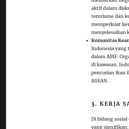
aktif dalam disk
terorisme dan k
memperkuat ker
menyelesaikan 
Komunitas Kea
Indonesia yang t
dalam AMF. Orga
di kawasan. Ind
pencurian ikan i
ASEAN.
3.
KERJA S
Di bidang sosia
yang signifikan: