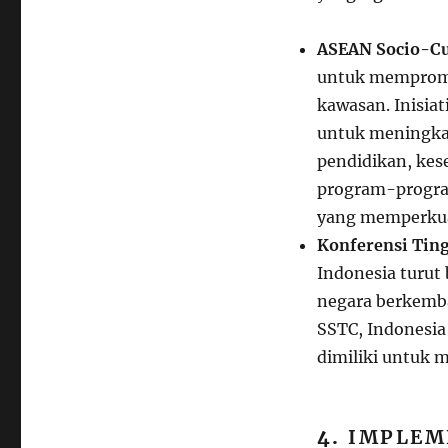
ASEAN Socio-Cu
untuk mempromo
kawasan. Inisia
untuk meningkat
pendidikan, kese
program-program
yang memperkua
Konferensi Ting
Indonesia turu
negara berkemba
SSTC, Indonesia
dimiliki untuk
4.
IMPLEM