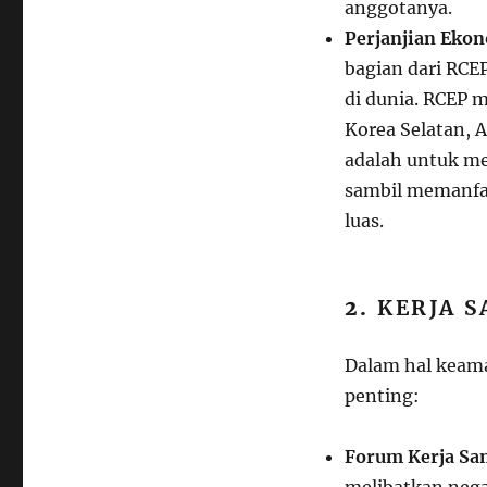
anggotanya.
Perjanjian Eko
bagian dari RCE
di dunia. RCEP 
Korea Selatan, A
adalah untuk me
sambil memanfaa
luas.
2.
KERJA 
Dalam hal keama
penting:
Forum Kerja Sa
melibatkan nega