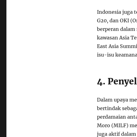
Indonesia juga t
G20, dan OKI (O
berperan dalam
kawasan Asia Te
East Asia Summ
isu-isu keamana
4. Penye
Dalam upaya men
bertindak sebag
perdamaian anta
Moro (MILF) me
juga aktif dala