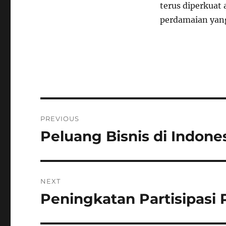
terus diperkuat
perdamaian yang
Navigasi
PREVIOUS
pos
Peluang Bisnis di Indon
Previous
post:
NEXT
Peningkatan Partisipasi 
Next
post: