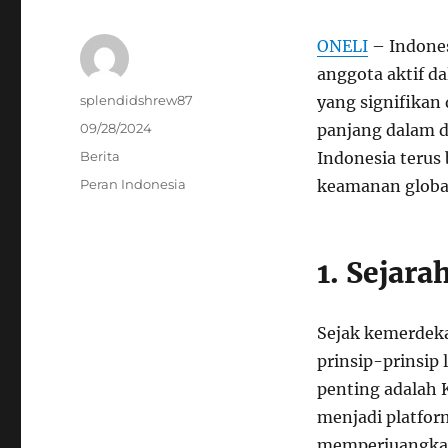
ONELI
– Indones
anggota aktif da
Author
splendidshrew87
yang signifikan
Posted
09/28/2024
panjang dalam d
on
Categories
Berita
Indonesia terus
Tags
Peran Indonesia
keamanan globa
1. Sejar
Sejak kemerdeka
prinsip-prinsip 
penting adalah 
menjadi platfor
memperjuangkan 