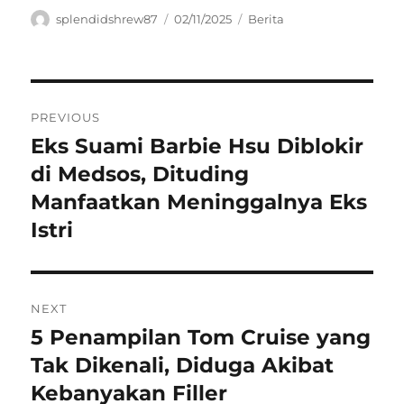
Author
Posted
Categories
splendidshrew87
02/11/2025
Berita
on
Navigasi
PREVIOUS
pos
Eks Suami Barbie Hsu Diblokir
Previous
post:
di Medsos, Dituding
Manfaatkan Meninggalnya Eks
Istri
NEXT
5 Penampilan Tom Cruise yang
Next
post:
Tak Dikenali, Diduga Akibat
Kebanyakan Filler