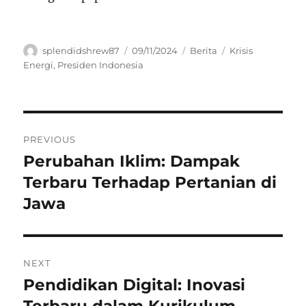
Author
Posted
Categories
Tags
splendidshrew87
09/11/2024
Berita
Krisis
on
Energi
,
Presiden Indonesia
Navigasi
PREVIOUS
pos
Perubahan Iklim: Dampak
Previous
post:
Terbaru Terhadap Pertanian di
Jawa
NEXT
Pendidikan Digital: Inovasi
Next
post:
Terbaru dalam Kurikulum