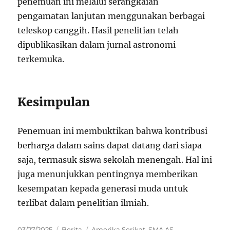
penemuan ini melalui serangkaian
pengamatan lanjutan menggunakan berbagai
teleskop canggih. Hasil penelitian telah
dipublikasikan dalam jurnal astronomi
terkemuka.
Kesimpulan
Penemuan ini membuktikan bahwa kontribusi
berharga dalam sains dapat datang dari siapa
saja, termasuk siswa sekolah menengah. Hal ini
juga menunjukkan pentingnya memberikan
kesempatan kepada generasi muda untuk
terlibat dalam penelitian ilmiah.
Posted
Categories
Tags
03/27/2025
Berita
Amerika Serikat
,
SMA AS