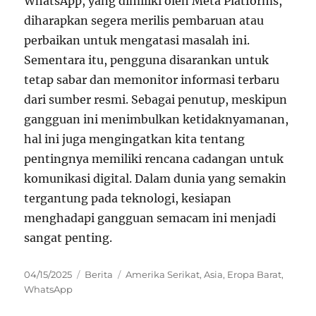
WhatsApp, yang dimiliki oleh Meta Platforms,
diharapkan segera merilis pembaruan atau
perbaikan untuk mengatasi masalah ini.
Sementara itu, pengguna disarankan untuk
tetap sabar dan memonitor informasi terbaru
dari sumber resmi. Sebagai penutup, meskipun
gangguan ini menimbulkan ketidaknyamanan,
hal ini juga mengingatkan kita tentang
pentingnya memiliki rencana cadangan untuk
komunikasi digital. Dalam dunia yang semakin
tergantung pada teknologi, kesiapan
menghadapi gangguan semacam ini menjadi
sangat penting.
Posted
Categories
Tags
04/15/2025
Berita
Amerika Serikat
,
Asia
,
Eropa Barat
,
on
WhatsApp