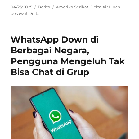
Posted
Categories
Tags
04/23/2025
Berita
Amerika Serikat
,
Delta Air Lines
,
on
pesawat Delta
WhatsApp Down di
Berbagai Negara,
Pengguna Mengeluh Tak
Bisa Chat di Grup