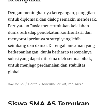
Dengan meningkatnya ketegangan, panggilan
untuk diplomasi dan dialog semakin mendesak.
Pernyataan Rusia mencerminkan kelelahan
dunia terhadap pendekatan konfrontatif dan
menyoroti perlunya strategi yang lebih
seimbang dan damai. Di tengah ancaman yang
berkepanjangan, dunia berharap tercapainya
solusi yang dapat diterima oleh semua pihak,
untuk menjaga perdamaian dan stabilitas
global.
Posted
Categories
Tags
04/13/2025
Berita
Amerika Serikat
,
Iran
,
Rusia
on
Siswa SMA AS Temukan