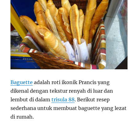
Baguette
adalah roti ikonik Prancis yang
dikenal dengan tekstur renyah di luar dan
lembut di dalam
trisula 88
. Berikut resep
sederhana untuk membuat baguette yang lezat
di rumah.