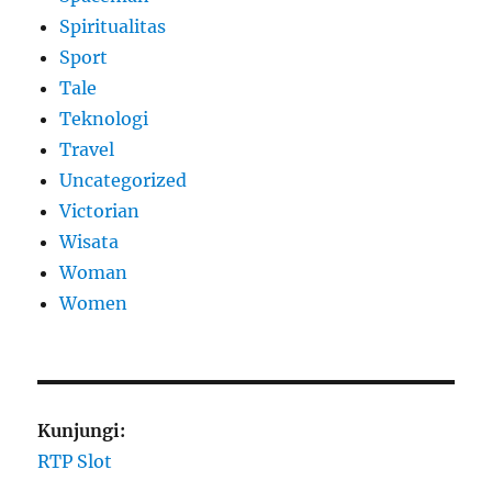
Spiritualitas
Sport
Tale
Teknologi
Travel
Uncategorized
Victorian
Wisata
Woman
Women
Kunjungi:
RTP Slot