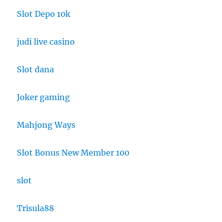
Slot Depo 10k
judi live casino
Slot dana
Joker gaming
Mahjong Ways
Slot Bonus New Member 100
slot
Trisula88