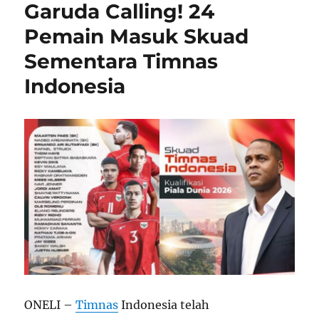
Garuda Calling! 24
Pemain Masuk Skuad
Sementara Timnas
Indonesia
ONELI –
Timnas
Indonesia telah