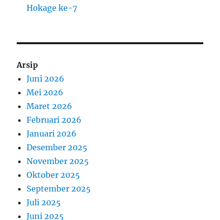
Hokage ke-7
Arsip
Juni 2026
Mei 2026
Maret 2026
Februari 2026
Januari 2026
Desember 2025
November 2025
Oktober 2025
September 2025
Juli 2025
Juni 2025