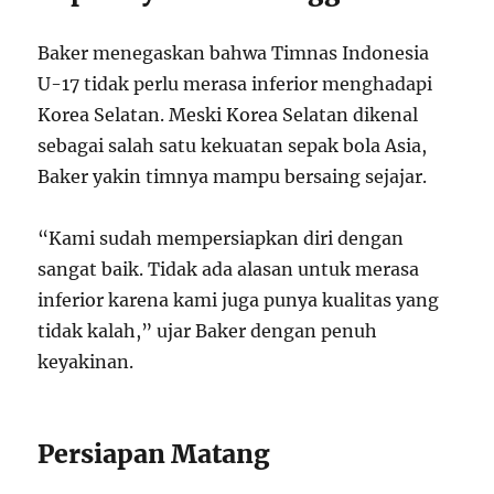
Baker menegaskan bahwa Timnas Indonesia
U-17 tidak perlu merasa inferior menghadapi
Korea Selatan. Meski Korea Selatan dikenal
sebagai salah satu kekuatan sepak bola Asia,
Baker yakin timnya mampu bersaing sejajar.
“Kami sudah mempersiapkan diri dengan
sangat baik. Tidak ada alasan untuk merasa
inferior karena kami juga punya kualitas yang
tidak kalah,” ujar Baker dengan penuh
keyakinan.
Persiapan Matang