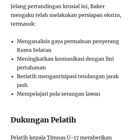
Jelang pertandingan krusial ini, Baker
mengaku telah melakukan persiapan ekstra,
termasuk:
Menganalisis gaya permainan penyerang
Korea Selatan
Meningkatkan komunikasi dengan lini
pertahanan
Berlatih mengantisipasi tendangan jarak
jauh
Mempelajari pola serangan lawan
Dukungan Pelatih
Pelatih kepala Timnas U-17 memberikan