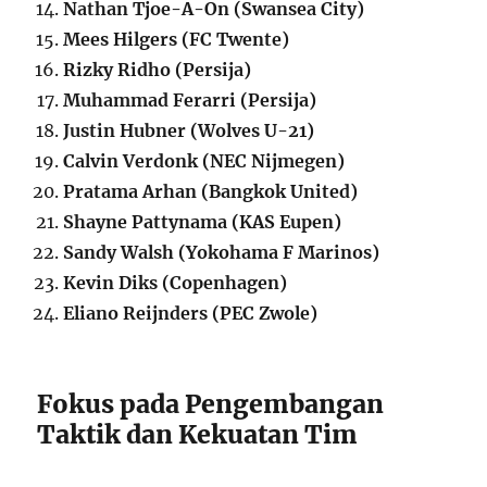
Nathan Tjoe-A-On (Swansea City)
Mees Hilgers (FC Twente)
Rizky Ridho (Persija)
Muhammad Ferarri (Persija)
Justin Hubner (Wolves U-21)
Calvin Verdonk (NEC Nijmegen)
Pratama Arhan (Bangkok United)
Shayne Pattynama (KAS Eupen)
Sandy Walsh (Yokohama F Marinos)
Kevin Diks (Copenhagen)
Eliano Reijnders (PEC Zwole)
Fokus pada Pengembangan
Taktik dan Kekuatan Tim