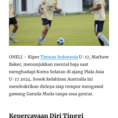
ONELI – Kiper
Timnas Indonesia
U-17, Mathew
Baker, menunjukkan mental baja saat
menghadapi Korea Selatan di ajang Piala Asia
U-17 2024. Sosok kelahiran Australia ini
membuktikan dirinya siap tempur mengawal
gawang Garuda Muda tanpa rasa gentar.
Kepercayaan Diri Tinggi