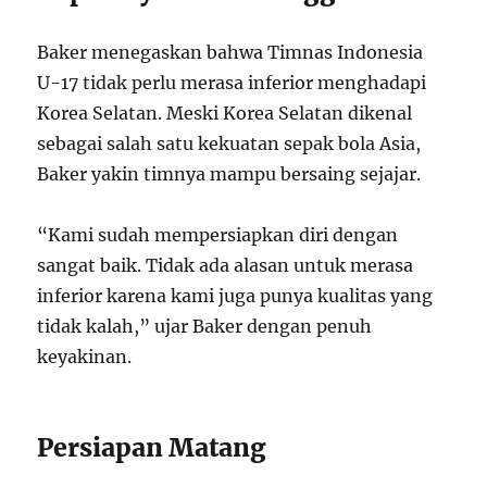
Baker menegaskan bahwa Timnas Indonesia
U-17 tidak perlu merasa inferior menghadapi
Korea Selatan. Meski Korea Selatan dikenal
sebagai salah satu kekuatan sepak bola Asia,
Baker yakin timnya mampu bersaing sejajar.
“Kami sudah mempersiapkan diri dengan
sangat baik. Tidak ada alasan untuk merasa
inferior karena kami juga punya kualitas yang
tidak kalah,” ujar Baker dengan penuh
keyakinan.
Persiapan Matang