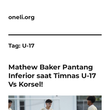
oneli.org
Tag:
U-17
Mathew Baker Pantang
Inferior saat Timnas U-17
Vs Korsel!