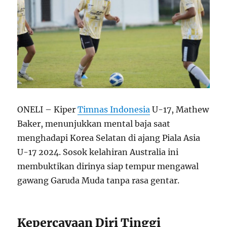
ONELI – Kiper
Timnas Indonesia
U-17, Mathew
Baker, menunjukkan mental baja saat
menghadapi Korea Selatan di ajang Piala Asia
U-17 2024. Sosok kelahiran Australia ini
membuktikan dirinya siap tempur mengawal
gawang Garuda Muda tanpa rasa gentar.
Kepercayaan Diri Tinggi