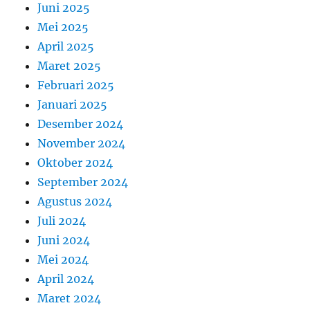
Juni 2025
Mei 2025
April 2025
Maret 2025
Februari 2025
Januari 2025
Desember 2024
November 2024
Oktober 2024
September 2024
Agustus 2024
Juli 2024
Juni 2024
Mei 2024
April 2024
Maret 2024