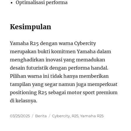
Optimalisasi performa
Kesimpulan
Yamaha R25 dengan warna Cybercity
merupakan bukti komitmen Yamaha dalam
menghadirkan inovasi yang memadukan
desain futuristik dengan performa handal.
Pilihan warna ini tidak hanya memberikan
tampilan yang segar namun juga memperkuat
positioning R25 sebagai motor sport premium
di kelasnya.
Posted
Categories
Tags
03/25/2025
Berita
Cybercity
,
R25
,
Yamaha R25
on