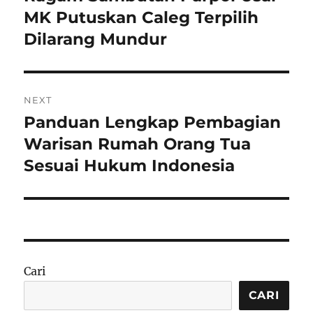
post:
MK Putuskan Caleg Terpilih
Dilarang Mundur
NEXT
Panduan Lengkap Pembagian
Next
post:
Warisan Rumah Orang Tua
Sesuai Hukum Indonesia
Cari
CARI