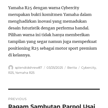
Yamaha R25 dengan warna Cybercity
merupakan bukti komitmen Yamaha dalam
menghadirkan inovasi yang memadukan
desain futuristik dengan performa handal.
Pilihan warna ini tidak hanya memberikan
tampilan yang segar namun juga memperkuat
positioning R25 sebagai motor sport premium
di kelasnya.
Author
Posted
Categories
Tags
splendidshrew87
03/25/2025
Berita
Cybercity
,
on
R25
,
Yamaha R25
Navigasi
PREVIOUS
pos
Ragam Sambutan Parpol Usai
Previous