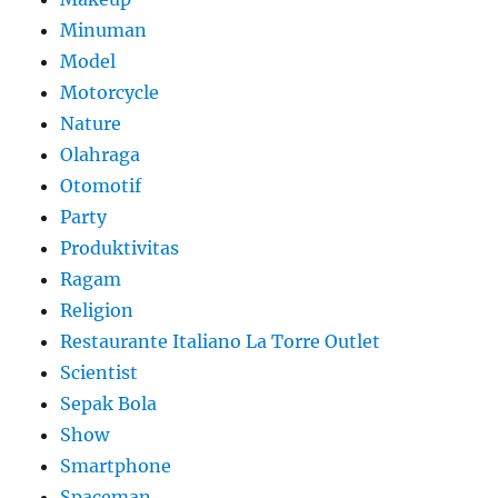
Minuman
Model
Motorcycle
Nature
Olahraga
Otomotif
Party
Produktivitas
Ragam
Religion
Restaurante Italiano La Torre Outlet
Scientist
Sepak Bola
Show
Smartphone
Spaceman