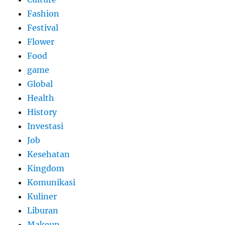
Fashion
Festival
Flower
Food
game
Global
Health
History
Investasi
Job
Kesehatan
Kingdom
Komunikasi
Kuliner
Liburan
Makeup