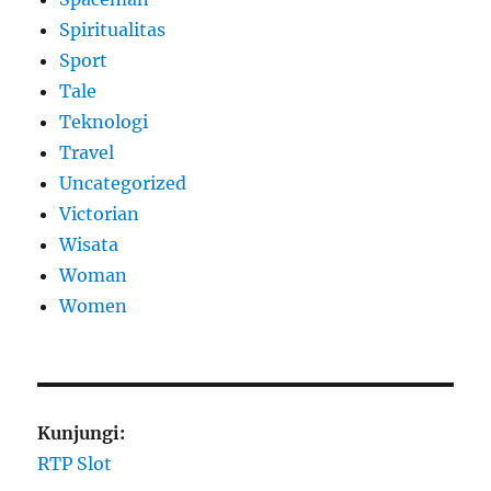
Spiritualitas
Sport
Tale
Teknologi
Travel
Uncategorized
Victorian
Wisata
Woman
Women
Kunjungi:
RTP Slot