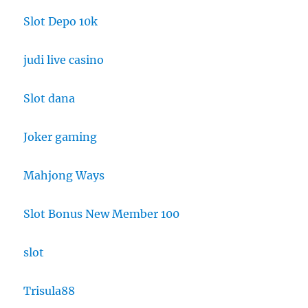
Slot Depo 10k
judi live casino
Slot dana
Joker gaming
Mahjong Ways
Slot Bonus New Member 100
slot
Trisula88