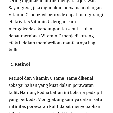
sering digunakan untuk mengatasi jerawat.
Sayangnya, jika digunakan bersamaan dengan
Vitamin C, benzoyl peroxide dapat mengurangi
efektivitas Vitamin C dengan cara
mengoksidasi kandungan tersebut. Hal ini
dapat membuat Vitamin C menjadi kurang
efektif dalam memberikan manfaatnya bagi
kulit.
Retinol
Retinol dan Vitamin C sama-sama dikenal
sebagai bahan yang kuat dalam perawatan
kulit. Namun, kedua bahan ini bekerja pada pH
yang berbeda. Menggabungkannya dalam satu
rutinitas perawatan kulit dapat menyebabkan