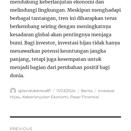
mendukung keberlanjutan ekonomi dan
melindungi lingkungan. Meskipun menghadapi
berbagai tantangan, tren ini diharapkan terus
berkembang seiring dengan meningkatnya
kesadaran global akan pentingnya menjaga
bumi. Bagi investor, investasi hijau tidak hanya
menawarkan potensi keuntungan jangka
panjang, tetapi juga kesempatan untuk
menjadi bagian dari perubahan positif bagi
dunia.
Author
Posted
Categories
Tags
splendidshrew87
11/03/2024
Berita
Investasi
on
Hijau
,
Keberlanjutan Ekonomi
,
Pasar Finansial
Navigasi
PREVIOUS