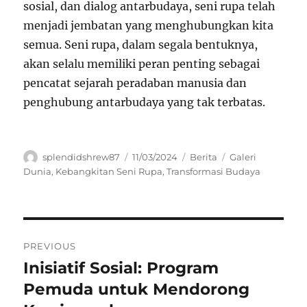
sosial, dan dialog antarbudaya, seni rupa telah
menjadi jembatan yang menghubungkan kita
semua. Seni rupa, dalam segala bentuknya,
akan selalu memiliki peran penting sebagai
pencatat sejarah peradaban manusia dan
penghubung antarbudaya yang tak terbatas.
Author
Posted
Categories
Tags
splendidshrew87
11/03/2024
Berita
Galeri
on
Dunia
,
Kebangkitan Seni Rupa
,
Transformasi Budaya
Navigasi
PREVIOUS
pos
Inisiatif Sosial: Program
Previous
post:
Pemuda untuk Mendorong