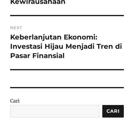
Kewirausahaan
NEXT
Keberlanjutan Ekonomi:
Next
post:
Investasi Hijau Menjadi Tren di
Pasar Finansial
Cari
CARI