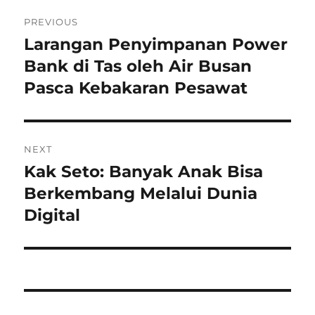
Navigasi
PREVIOUS
pos
Larangan Penyimpanan Power
Previous
post:
Bank di Tas oleh Air Busan
Pasca Kebakaran Pesawat
NEXT
Kak Seto: Banyak Anak Bisa
Next
post:
Berkembang Melalui Dunia
Digital