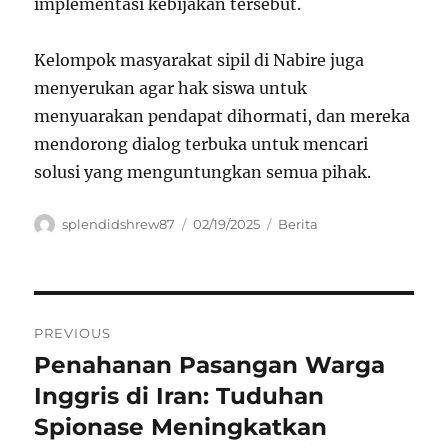
implementasi kebijakan tersebut.
Kelompok masyarakat sipil di Nabire juga
menyerukan agar hak siswa untuk
menyuarakan pendapat dihormati, dan mereka
mendorong dialog terbuka untuk mencari
solusi yang menguntungkan semua pihak.
Author
Posted
Categories
splendidshrew87
02/19/2025
Berita
on
Navigasi
PREVIOUS
pos
Penahanan Pasangan Warga
Previous
post:
Inggris di Iran: Tuduhan
Spionase Meningkatkan